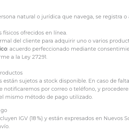
ersona natural o jurídica que navega, se registra 
s físicos ofrecidos en línea.
formal del cliente para adquirir uno o varios produc
ico
: acuerdo perfeccionado mediante consentimi
rme a la Ley 27291.
Productos
están sujetos a stock disponible. En caso de falt
e notificaremos por correo o teléfono, y proceder
l mismo método de pago utilizado.
ago
ncluyen IGV (18 %) y están expresados en Nuevos S
vío.