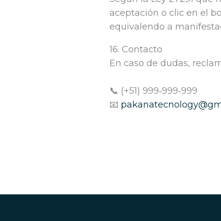
aceptación o clic en el b
equivalendo a manifestac
16. Contacto
En caso de dudas, reclam
📞 (+51) 999‑999‑999
📧
pakanatecnology@gm