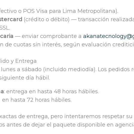
fectivo o POS Visa para Lima Metropolitana).
stercard
(crédito o débito) — transacción realiza
SSL.
caria
— enviar comprobante a
akanatecnology@
 de cuotas sin interés, según evaluación creditici
dido y Entrega
unes a sábado (incluido mediodía). Los pedidos r
siguiente día hábil.
na
: entrega en hasta 48 horas hábiles.
a en hasta 72 horas hábiles.
actas de entrega, pero intentaremos respetar su p
tos antes de dejar el paquete disponible en agenci