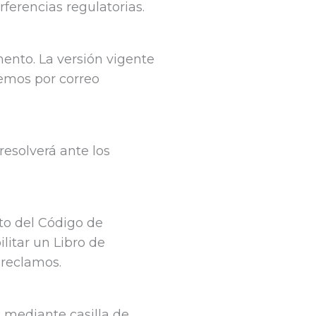
erferencias regulatorias.
ento. La versión vigente
remos por correo
resolverá ante los
o del Código de
litar un Libro de
 reclamos.
o mediante casilla de