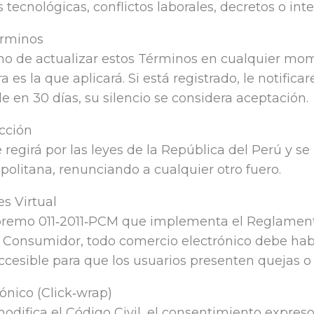
s tecnológicas, conflictos laborales, decretos o int
érminos
o de actualizar estos Términos en cualquier mom
s la que aplicará. Si está registrado, le notifica
de en 30 días, su silencio se considera aceptación.
icción
 regirá por las leyes de la República del Perú y se 
politana, renunciando a cualquier otro fuero.
s Virtual
premo 011‑2011‑PCM que implementa el Reglament
 Consumidor, todo comercio electrónico debe habi
ccesible para que los usuarios presenten quejas o
ónico (Click‑wrap)
odifica el Código Civil, el consentimiento expres